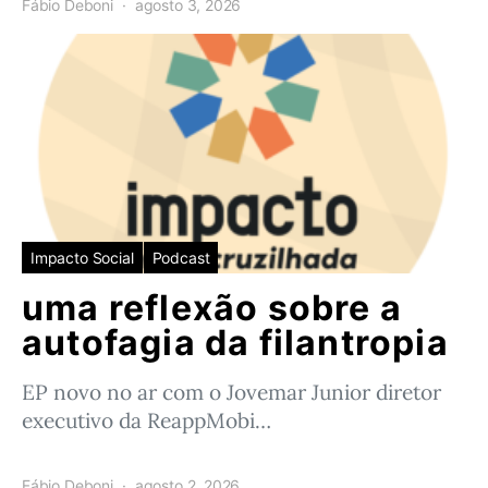
Fábio Deboni
agosto 3, 2026
Impacto Social
Podcast
uma reflexão sobre a
autofagia da filantropia
EP novo no ar com o Jovemar Junior diretor
executivo da ReappMobi…
Fábio Deboni
agosto 2, 2026