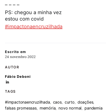
– – – –
PS: chegou a minha vez
estou com covid
#impactonaencruzilhada
Escrito em
24 novembro 2022
AUTOR
Fábio Deboni
TAGS
#impactonaencruzilhada
caos
curto
doações
,
,
,
,
falsas promessas
memória
novo normal
pandemia
,
,
,