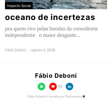
Impacto Social
oceano de incertezas
pra quem vive pelas bandas da consultoria
independente o maior desgaste…
Fábio Deboni
agosto 4, 2026
Fábio Deboni
70
Fábio Deboni é movido por Pachamama
❤