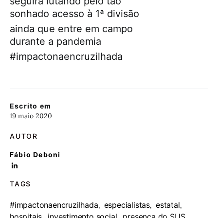
seguirá lutando pelo tão
sonhado acesso à 1ª divisão
ainda que entre em campo
durante a pandemia
#impactonaencruzilhada
Escrito em
19 maio 2020
AUTOR
Fábio Deboni
TAGS
#impactonaencruzilhada
especialistas
estatal
,
,
,
hospitais
investimento social
presença do SUS
,
,
,