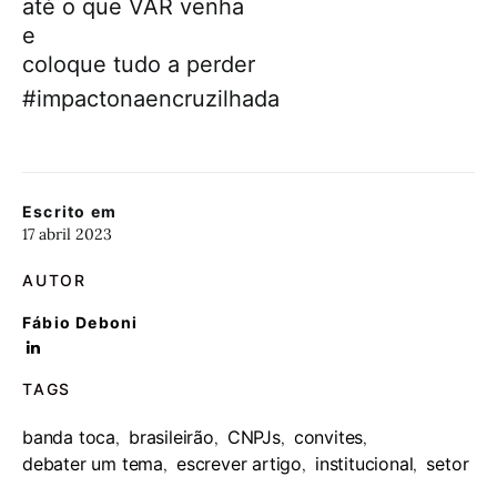
até o que VAR venha
e
coloque tudo a perder
#impactonaencruzilhada
Escrito em
17 abril 2023
AUTOR
Fábio Deboni
TAGS
banda toca
brasileirão
CNPJs
convites
,
,
,
,
debater um tema
escrever artigo
institucional
setor
,
,
,